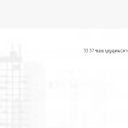
33 37 ซอย บุญอุดม(ล