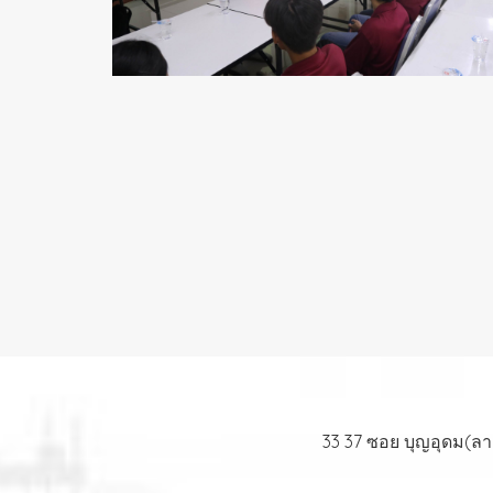
33 37 ซอย บุญอุดม(ล