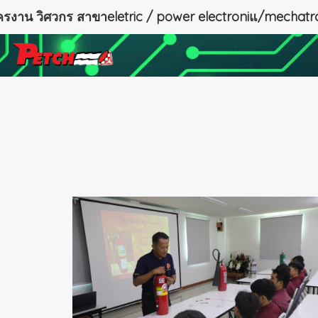
ัครงาน วิศวกร สาขาeletric / power electroniแ/mechatro