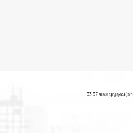
33 37 ซอย บุญอุดม(ล