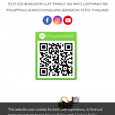
33,37 SOI BUNUDOM
(LAT PHRAO 106
YAK1)
LATPHRAO RD.
PHLAPPHLA
WANGTHONGLANG
BANGKOK 10310 THAILAND
chargeandweld
This website uses cookies for best user experience, to find out
more you can go to our
Privacy Policy
and
Cookies Policy